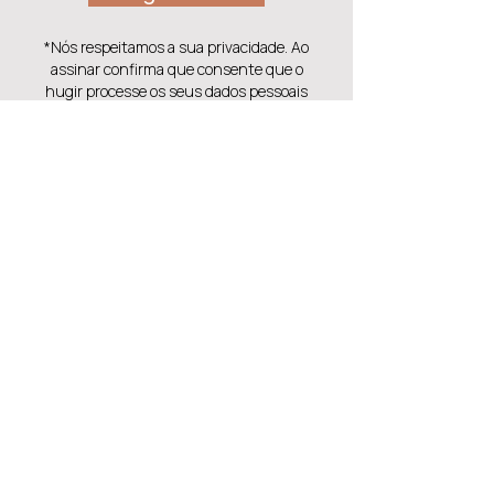
*Nós respeitamos a sua privacidade. Ao
assinar confirma que consente que o
hugir processe os seus dados pessoais
para envio de material de marketing
personalizado de acordo com a política de
privacidade.
Também pode gostar