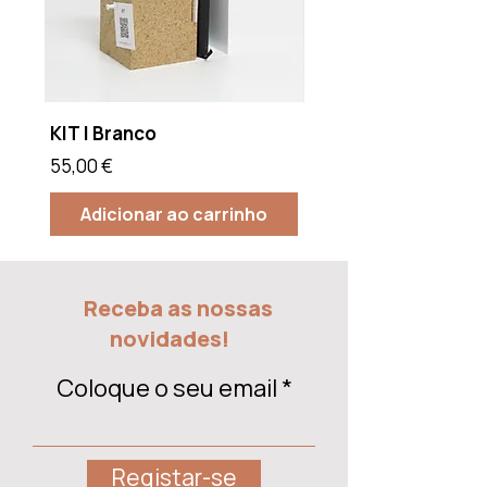
KIT | Branco
KIT | Verde
Preço
Preço
55,00 €
55,00 €
Adicionar ao carrinho
Adicionar ao car
Receba as nossas
novidades!
Coloque o seu email
Registar-se