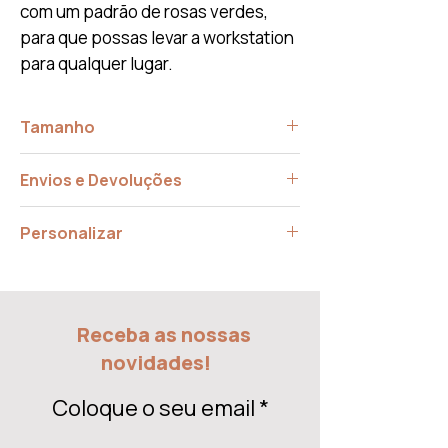
com um padrão de rosas verdes,
para que possas levar a workstation
para qualquer lugar.
Tamanho
C: 35 x L: Ø3,5 cm
Envios e Devoluções
O tempo estimado de entrega é de 7 a
Personalizar
14 dias.
Verifique as nossas políticas de
Fale conosco sobre a sua ideia, pode
devolução nos nossos
Termos e
ser possivel realizá-la!
Contactos
Condições
Receba as nossas
novidades!
Coloque o seu email