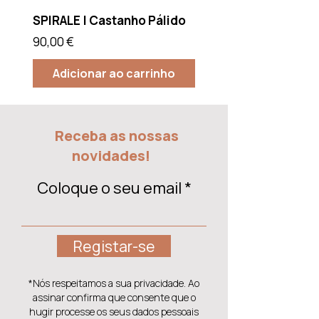
SPIRALE | Castanho Pálido
SPIRALE | Azul Brilh
Preço
Preço
90,00 €
90,00 €
Adicionar ao carrinho
Receba as nossas
novidades!
Coloque o seu email
Registar-se
*Nós respeitamos a sua privacidade. Ao
assinar confirma que consente que o
hugir processe os seus dados pessoais