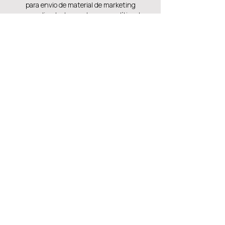
para envio de material de marketing
personalizado de acordo com a política de
privacidade.
Também pode gostar