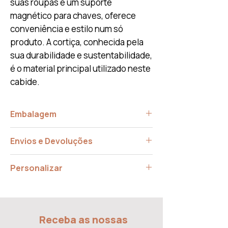
suas roupas e um suporte
magnético para chaves, oferece
conveniência e estilo num só
produto. A cortiça, conhecida pela
sua durabilidade e sustentabilidade,
é o material principal utilizado neste
cabide.
Embalagem
Instruções de Montagem (Incluí Buchas
Envios e Devoluções
e Parafusos)
O tempo estimado de entrega é de 7 a
Personalizar
14 dias.
Verifique as nossas políticas de
Fale conosco sobre a sua ideia, pode
devolução nos nossos
Termos e
ser possivel realizá-la!
Contactos
Condições
Receba as nossas