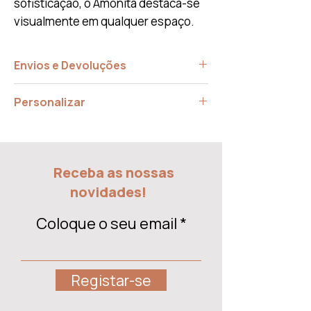
sofisticação, o Amonita destaca-se
visualmente em qualquer espaço.
Envios e Devoluções
O tempo estimado de entrega é de 7 a
Personalizar
14 dias.
Verifique as nossas políticas de
Fale conosco sobre a sua ideia, pode
devolução nos nossos
Termos e
ser possivel realizá-la!
Contactos
Condições
Receba as nossas
novidades!
Coloque o seu email
Registar-se